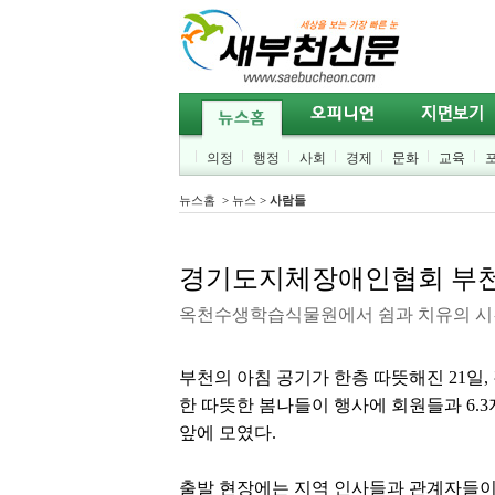
의정
행정
사회
경제
문화
교육
뉴스홈
>
뉴스
>
사람들
경기도지체장애인협회 부천
옥천수생학습식물원에서 쉼과 치유의 시
부천의 아침 공기가 한층 따뜻해진 21
한 따뜻한 봄나들이 행사에 회원들과 6
앞에 모였다.
출발 현장에는 지역 인사들과 관계자들이 