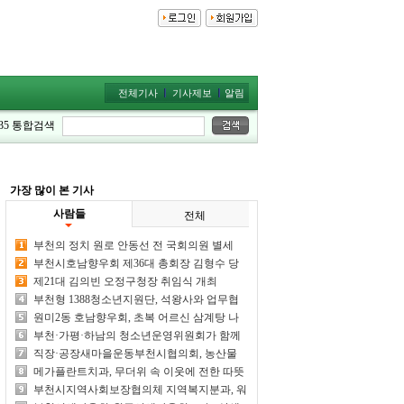
전체기사
기사제보
알림
35
통합검색
가장 많이 본 기사
사람들
전체
부천의 정치 원로 안동선 전 국회의원 별세
부천시호남향우회 제36대 총회장 김형수 당
선
제21대 김의빈 오정구청장 취임식 개최
부천형 1388청소년지원단, 석왕사와 업무협
약 체결
원미2동 호남향우회, 초복 어르신 삼계탕 나
눔행사 개최
부천·가평·하남의 청소년운영위원회가 함께
만든 특별한 여름 추억
직장·공장새마을운동부천시협의회, 농산물
수확 체험 열어
메가플란트치과, 무더위 속 이웃에 전한 따뜻
한 정성
부천시지역사회보장협의체 지역복지분과, 워