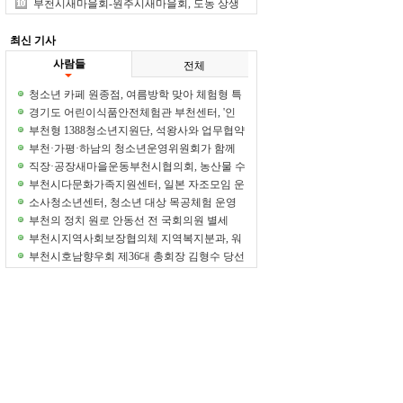
크숍 개최
부천시새마을회-원주시새마을회, 도농 상생
의 가치 실현
최신 기사
사람들
전체
청소년 카페 원종점, 여름방학 맞아 체험형 특
별 프로그램 운영
경기도 어린이식품안전체험관 부천센터, '인
마이 튼튼 바디' 참여 기관 모집
부천형 1388청소년지원단, 석왕사와 업무협약
체결
부천·가평·하남의 청소년운영위원회가 함께
만든 특별한 여름 추억
직장·공장새마을운동부천시협의회, 농산물 수
확 체험 열어
부천시다문화가족지원센터, 일본 자조모임 운
영 성료
소사청소년센터, 청소년 대상 목공체험 운영
부천의 정치 원로 안동선 전 국회의원 별세
부천시지역사회보장협의체 지역복지분과, 워
크숍 개최
부천시호남향우회 제36대 총회장 김형수 당선