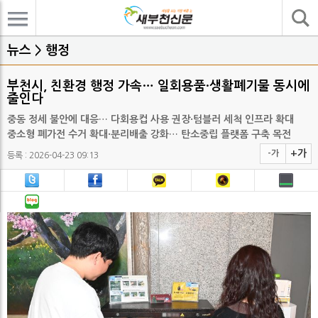
기사검색
뉴스 > 행정
부천시, 친환경 행정 가속… 일회용품·생활폐기물 동시에
줄인다
중동 정세 불안에 대응… 다회용컵 사용 권장·텀블러 세척 인프라 확대
중소형 폐가전 수거 확대·분리배출 강화… 탄소중립 플랫폼 구축 목전
+가
-가
등록 : 2026-04-23 09:13