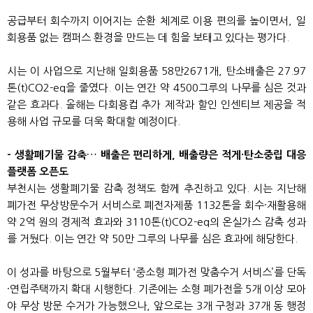
공급부터 회수까지 이어지는 순환 체계로 이용 편의를 높이면서, 일
회용품 없는 캠퍼스 환경을 만드는 데 힘을 보태고 있다는 평가다.
시는 이 사업으로 지난해 일회용품 58만2671개, 탄소배출은 27.97
톤(t)CO2-eq을 줄였다. 이는 연간 약 4500그루의 나무를 심은 것과
같은 효과다. 올해는 다회용컵 추가 제작과 할인 인센티브 제공을 적
용해 사업 규모를 더욱 확대할 예정이다.
- 생활폐기물 감축… 배출은 편리하게, 배출량은 적게·탄소중립 대응
플랫폼 오픈도
부천시는 생활폐기물 감축 정책도 함께 추진하고 있다. 시는 지난해
폐가전 무상방문수거 서비스로 폐전자제품 1132톤을 회수·재활용해
약 2억 원의 경제적 효과와 3110톤(t)CO2-eq의 온실가스 감축 성과
를 거뒀다. 이는 연간 약 50만 그루의 나무를 심은 효과에 해당한다.
이 성과를 바탕으로 5월부터 ‘중소형 폐가전 맞춤수거 서비스’를 단독
·연립주택까지 확대 시행한다. 기존에는 소형 폐가전을 5개 이상 모아
야 무상 방문 수거가 가능했으나, 앞으로는 3개 구청과 37개 동 행정