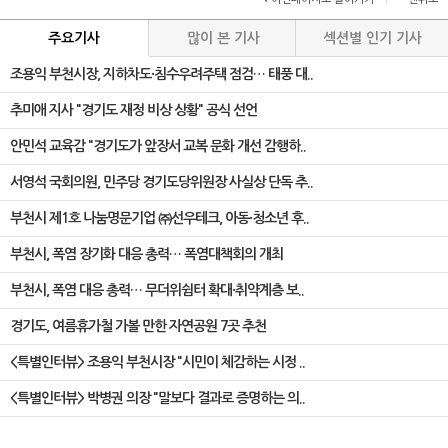
주요기사
많이 본 기사
섹션별 인기 기사
조용익 부천시장, 지하차도·침수우려주택 점검… 태풍 대..
추미애 지사 "경기도 재정 비상 상황" 공식 선언
안민석 교육감 "경기도가 앞장서 교복 문화 개선 감행하..
서영석 국회의원, 민주당 경기도당위원장 사실상 단독 추..
부천시 제1호 나눔명문기업 ㈜선우테크, 아동·청소년 후..
부천시, 폭염 장기화 대응 총력… 폭염대책회의 개최
부천시, 폭염 대응 총력… 무더위쉼터 확대·취약계층 보..
경기도, 여름휴가철 가볼 만한 자연공원 7곳 추천
<특별인터뷰> 조용익 부천시장 "시민이 체감하는 시정 ..
<특별인터뷰> 박병권 의장 "말보다 결과로 증명하는 의..