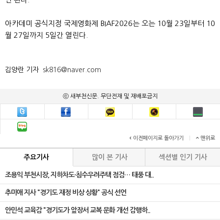
아카데미 공식지정 국제영화제 BIAF2026는 오는 10월 23일부터 10
월 27일까지 5일간 열린다.
김양란 기자
sk816@naver.com
ⓒ 새부천신문. 무단전재 및 재배포금지
이전페이지로 돌아가기
|
맨위로
주요기사
많이 본 기사
섹션별 인기 기사
조용익 부천시장, 지하차도·침수우려주택 점검… 태풍 대..
추미애 지사 "경기도 재정 비상 상황" 공식 선언
안민석 교육감 "경기도가 앞장서 교복 문화 개선 감행하..