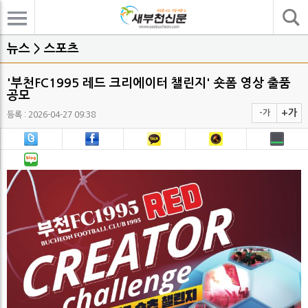
기사검색
뉴스 > 스포츠
'부천FC1995 레드 크리에이터 챌린지' 숏폼 영상 출품
공모
+가
-가
등록 : 2026-04-27 09:38