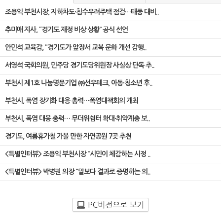
조용익 부천시장, 지하차도·침수우려주택 점검…태풍 대비..
추미애 지사, “경기도 재정 비상 상황” 공식 선언
안민석 교육감, “경기도가 앞장서 교복 문화 개선 감행..
서영석 국회의원, 민주당 경기도당위원장 사실상 단독 추..
부천시 제1호 나눔명문기업 ㈜선우테크, 아동·청소년 후..
부천시, 폭염 장기화 대응 총력…폭염대책회의 개최
부천시, 폭염 대응 총력… 무더위쉼터 확대·취약계층 보..
경기도, 여름휴가철 가볼 만한 자연공원 7곳 추천
<특별인터뷰> 조용익 부천시장 "시민이 체감하는 시정 ..
<특별인터뷰> 박병권 의장 "말보다 결과로 증명하는 의..
PC버전으로 보기