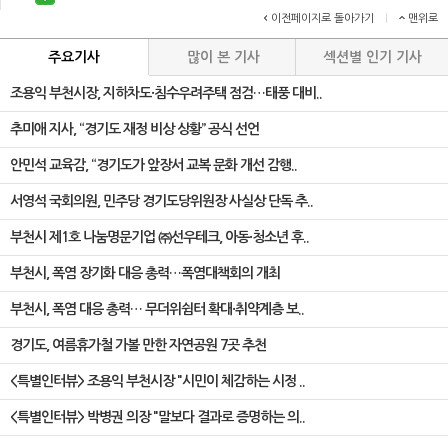
이전페이지로 돌아가기
|
맨위로
주요기사
많이 본 기사
섹션별 인기 기사
조용익 부천시장, 지하차도·침수우려주택 점검…태풍 대비..
추미애 지사, “경기도 재정 비상 상황” 공식 선언
안민석 교육감, “경기도가 앞장서 교복 문화 개선 감행..
서영석 국회의원, 민주당 경기도당위원장 사실상 단독 추..
부천시 제1호 나눔명문기업 ㈜선우테크, 아동·청소년 후..
부천시, 폭염 장기화 대응 총력…폭염대책회의 개최
부천시, 폭염 대응 총력… 무더위쉼터 확대·취약계층 보..
경기도, 여름휴가철 가볼 만한 자연공원 7곳 추천
<특별인터뷰> 조용익 부천시장 "시민이 체감하는 시정 ..
<특별인터뷰> 박병권 의장 "말보다 결과로 증명하는 의..