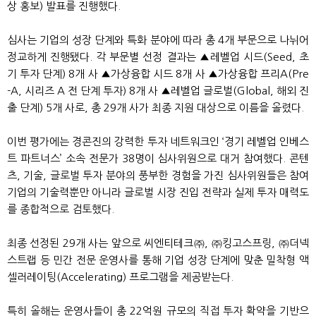
상 홍보) 발표를 진행했다.
심사는 기업의 성장 단계와 특화 분야에 따라 총 4개 부문으로 나뉘어
정교하게 진행됐다. 각 부문별 선정 결과는 ▲레벨업 시드(Seed, 초
기 투자 단계) 8개 사 ▲가상융합 시드 8개 사 ▲가상융합 프리A(Pre
-A, 시리즈 A 전 단계 투자) 8개 사 ▲레벨업 글로벌(Global, 해외 진
출 단계) 5개 사로, 총 29개 사가 최종 지원 대상으로 이름을 올렸다.
이번 평가에는 경콘진의 강력한 투자 네트워크인 ‘경기 레벨업 인베스
트 파트너스’ 소속 전문가 38명이 심사위원으로 대거 참여했다. 콘텐
츠, 기술, 글로벌 투자 분야의 풍부한 경험을 가진 심사위원들은 참여
기업의 기술력뿐만 아니라 글로벌 시장 진입 전략과 실제 투자 매력도
를 종합적으로 검토했다.
최종 선정된 29개 사는 앞으로 씨엔티테크㈜, ㈜킹고스프링, ㈜더넥
스트랩 등 민간 전문 운영사를 통해 기업 성장 단계에 맞춘 밀착형 액
셀러레이팅(Accelerating) 프로그램을 제공받는다.
특히 올해는 운영사들이 총 22억원 규모의 직접 투자 확약을 기반으