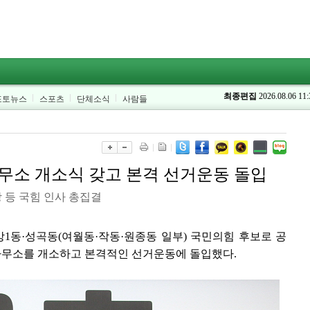
최종편집
2026.08.06 11:
포토뉴스
스포츠
단체소식
사람들
무소 개소식 갖고 본격 선거운동 돌입
 등 국힘 인사 총집결
1동·성곡동(여월동·작동·원종동 일부) 국민의힘 후보로 공
거사무소를 개소하고 본격적인 선거운동에 돌입했다.