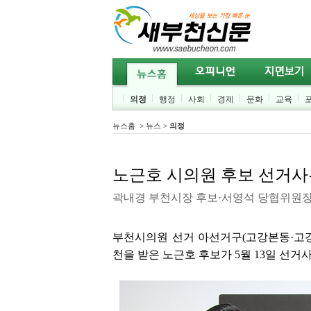
의정
행정
사회
경제
문화
교육
뉴스홈
>
뉴스
>
의정
노근호 시의원 후보 선거사
곽내경 부천시장 후보·서영석 당협위원장
부천시의원 선거 아선거구(고강본동·고강
천을 받은 노근호 후보가 5월 13일 선