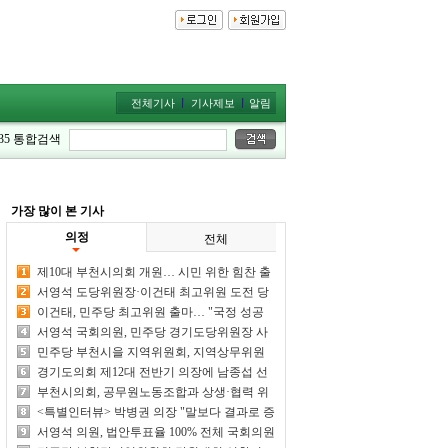
전체기사
기사제보
알림
35
통합검색
가장 많이 본 기사
의정
전체
제10대 부천시의회 개원… 시민 위한 힘찬 출
발
서영석 도당위원장·이건태 최고위원 도전 당
선 여부 주목
이건태, 민주당 최고위원 출마… "국정 성공
최전방 공격수 되겠다"
서영석 국회의원, 민주당 경기도당위원장 사
실상 단독 추대 전망
민주당 부천시을 지역위원회, 지역상무위원
회 및 당원대회 개최
경기도의회 제12대 전반기 의장에 남종섭 선
출
부천시의회, 공무원노동조합과 상생·협력 위
한 차담회 개최
<특별인터뷰> 박병권 의장 "말보다 결과로 증
명하는 의회 만들겠다"
서영석 의원, 법안투표율 100% 전체 국회의원