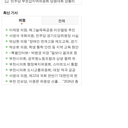
중 1위
민주당 부천갑지역위원회 당원대회 성황리
개최
최신 기사
의정
전체
이재영 의원, 해그늘체육공원 리모델링 추진
정담회 개최
서영석 국회의원, 민주당 경기도당위원장 사실
상 단독 추대 전망
박상현 의원 "장애인 연계고용 제도교육, 경기
도부터 시작해야"
박순희 의원, 학생 통학 안전 등 지역 교육 현안
집중 점검
<특별인터뷰> 박병권 의장 "말보다 결과로 증
명하는 의회 만들겠다"
부천시의회, 공무원노동조합과 상생·협력 위
한 차담회 개최
부천시의회 행정복지위원회, 스마트도시 통합
운영센터 현장 방문
부천시의회 도시교통위원회, 대장·역곡 공공
주택지구 현장 방문
서영석 의원, 제22대 국회 전반기 '대한민국 헌
정대상' 수상
부천 진보당, 이종문 위원장 선출… "2028년 총
선 승리 이끌 것"