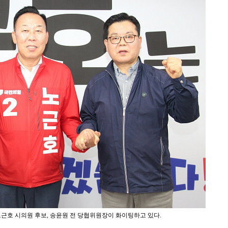
노근호 시의원 후보, 송윤원 전 당협위원장이 화이팅하고 있다.