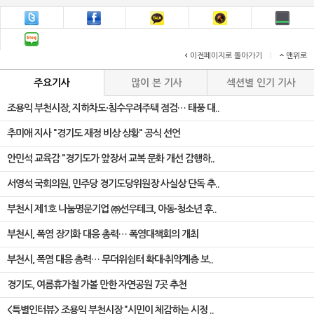
이전페이지로 돌아가기
|
맨위로
주요기사
많이 본 기사
섹션별 인기 기사
조용익 부천시장, 지하차도·침수우려주택 점검… 태풍 대..
추미애 지사 "경기도 재정 비상 상황" 공식 선언
안민석 교육감 "경기도가 앞장서 교복 문화 개선 감행하..
서영석 국회의원, 민주당 경기도당위원장 사실상 단독 추..
부천시 제1호 나눔명문기업 ㈜선우테크, 아동·청소년 후..
부천시, 폭염 장기화 대응 총력… 폭염대책회의 개최
부천시, 폭염 대응 총력… 무더위쉼터 확대·취약계층 보..
경기도, 여름휴가철 가볼 만한 자연공원 7곳 추천
<특별인터뷰> 조용익 부천시장 "시민이 체감하는 시정 ..