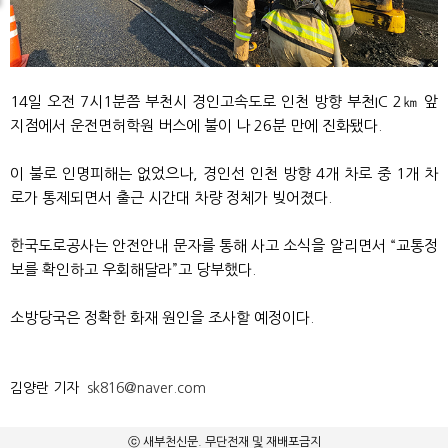
14일 오전 7시1분쯤 부천시 경인고속도로 인천 방향 부천IC 2㎞ 앞
지점에서 운전면허학원 버스에 불이 나 26분 만에 진화됐다.
이 불로 인명피해는 없었으나, 경인선 인천 방향 4개 차로 중 1개 차
로가 통제되면서 출근 시간대 차량 정체가 빚어졌다.
한국도로공사는 안전안내 문자를 통해 사고 소식을 알리면서 “교통정
보를 확인하고 우회해달라”고 당부했다.
소방당국은 정확한 화재 원인을 조사할 예정이다.
김양란 기자
sk816@naver.com
ⓒ 새부천신문. 무단전재 및 재배포금지