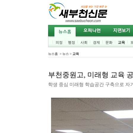
의정
행정
사회
경제
문화
교육
뉴스홈
>
뉴스
>
교육
부천중원고, 미래형 교육 공
학생 중심 미래형 학습공간 구축으로 자기