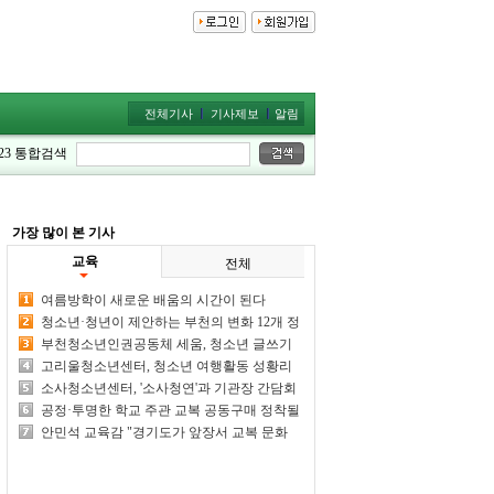
전체기사
기사제보
알림
23
통합검색
가장 많이 본 기사
교육
전체
여름방학이 새로운 배움의 시간이 된다
청소년·청년이 제안하는 부천의 변화 12개 정
책 아이디어 한자리에
부천청소년인권공동체 세움, 청소년 글쓰기
캠프 개최
고리울청소년센터, 청소년 여행활동 성황리
마무리
소사청소년센터, '소사청연'과 기관장 간담회
성료
공정·투명한 학교 주관 교복 공동구매 정착될
까
안민석 교육감 "경기도가 앞장서 교복 문화
개선 감행하겠다"