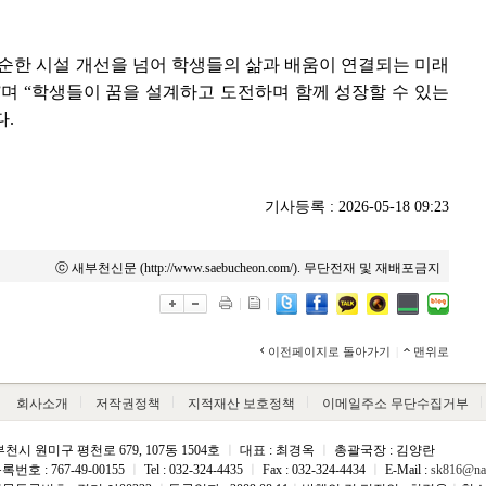
순한 시설 개선을 넘어 학생들의 삶과 배움이 연결되는 미래
며 “학생들이 꿈을 설계하고 도전하며 함께 성장할 수 있는
.
기사등록 : 2026-05-18 09:23
ⓒ 새부천신문 (http://www.saebucheon.com/). 무단전재 및 재배포금지
이전페이지로 돌아가기
|
맨위로
회사소개
저작권정책
지적재산 보호정책
이메일주소 무단수집거부
천시 원미구 평천로 679, 107동 1504호
ㅣ
대표 : 최경옥
ㅣ
총괄국장 : 김양란
호 : 767-49-00155
ㅣ
Tel : 032-324-4435
ㅣ
Fax : 032-324-4434
ㅣ
E-Mail :
sk816@na