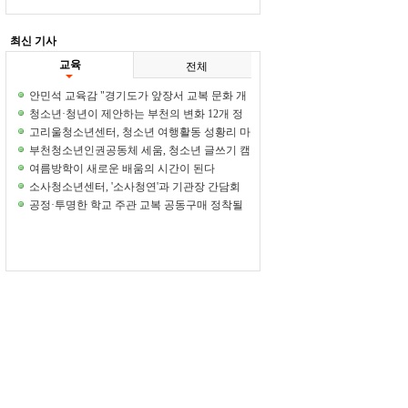
최신 기사
교육
전체
안민석 교육감 "경기도가 앞장서 교복 문화 개
선 감행하겠다"
청소년·청년이 제안하는 부천의 변화 12개 정
책 아이디어 한자리에
고리울청소년센터, 청소년 여행활동 성황리 마
무리
부천청소년인권공동체 세움, 청소년 글쓰기 캠
프 개최
여름방학이 새로운 배움의 시간이 된다
소사청소년센터, '소사청연'과 기관장 간담회
성료
공정·투명한 학교 주관 교복 공동구매 정착될
까