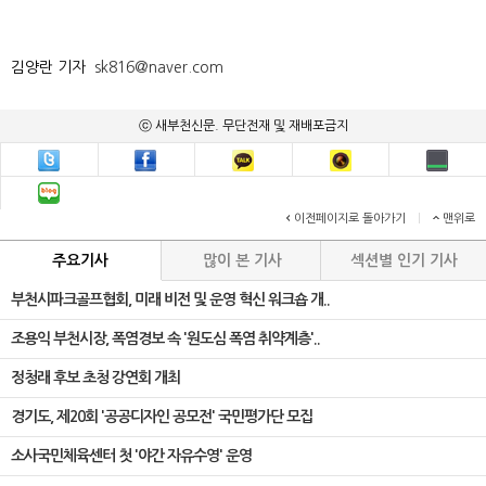
김양란 기자
sk816@naver.com
ⓒ 새부천신문. 무단전재 및 재배포금지
이전페이지로 돌아가기
|
맨위로
주요기사
많이 본 기사
섹션별 인기 기사
부천시파크골프협회, 미래 비전 및 운영 혁신 워크숍 개..
조용익 부천시장, 폭염경보 속 '원도심 폭염 취약계층'..
정청래 후보 초청 강연회 개최
경기도, 제20회 '공공디자인 공모전' 국민평가단 모집
소사국민체육센터 첫 '야간 자유수영' 운영