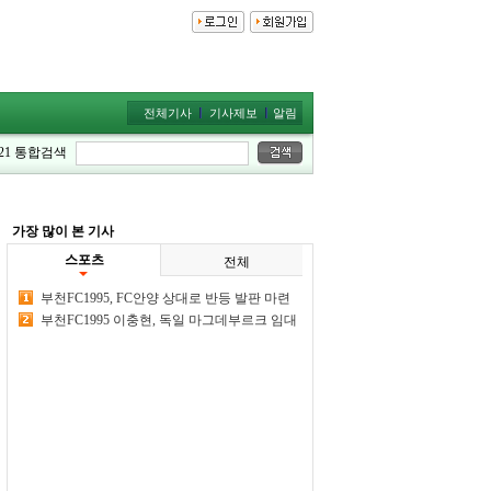
전체기사
기사제보
알림
21
통합검색
가장 많이 본 기사
스포츠
전체
부천FC1995, FC안양 상대로 반등 발판 마련
한다
부천FC1995 이충현, 독일 마그데부르크 임대
이적