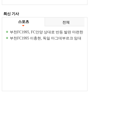
최신 기사
스포츠
전체
부천FC1995, FC안양 상대로 반등 발판 마련한
다
부천FC1995 이충현, 독일 마그데부르크 임대
이적