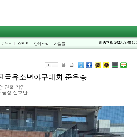
최종편집
2026.08.08 16:
포토뉴스
스포츠
단체소식
사람들
 전국유소년야구대회 준우승
승 진출 기염
 긍정 신호탄