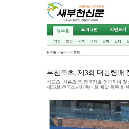
의정
행정
사회
경제
문화
교육
뉴스홈
>
뉴스
>
스포츠
부천북초, 제3회 대통령배
석교초, 신흥초 등 전국강호 연파하며 결
제55회 전국소년체육대회 메달 획득 향한