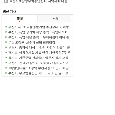
염 취약계층 보호 나서
부천시호남향우회총연합회, 지역사회 나눔
실천
최신 기사
행정
전체
부천시 제1호 나눔명문기업 ㈜선우테크, 아동·
청소년 후원금 1억 원 기탁
부천시, 폭염 장기화 대응 총력…폭염대책회의
개최
부천시, 폭염 대응 총력… 무더위쉼터 확대·취
약계층 보호 강화
부천 오정구, 살수차 선탑 현장점검
부천시, 중학생 대상 '나만의 자전거 만들기' 운
영
경기도, 여름휴가철 가볼 만한 자연공원 7곳 추
천
경기도, 기존주택 전세임대 입주자 상시 모집
부천시, '혼내야 할까요, 이해해야 할까요?' 부
모 토크콘서트 개최
<특별인터뷰> 조용익 부천시장 "시민이 체감
하는 시정 성과 만들어 내겠다"
부천시, 무료법률상담 서비스로 시민 권익 보
호 앞장