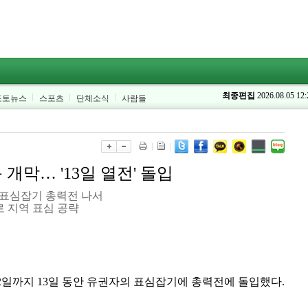
최종편집
2026.08.05 12:
포토뉴스
스포츠
단체소식
사람들
개막… '13일 열전' 돌입
자 표심잡기 총력전 나서
 지역 표심 공략
2일까지 13일 동안 유권자의 표심잡기에 총력전에 돌입했다.