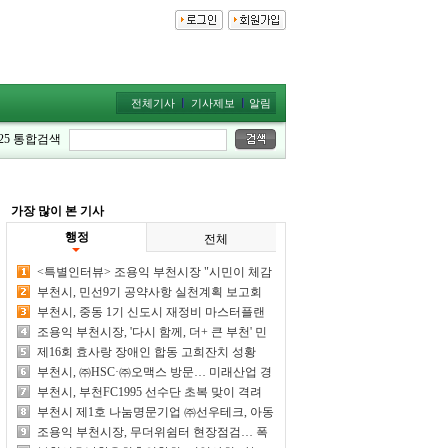
전체기사
기사제보
알림
25
통합검색
가장 많이 본 기사
행정
전체
<특별인터뷰> 조용익 부천시장 "시민이 체감
하는 시정 성과 만들어 내겠다"
부천시, 민선9기 공약사항 실천계획 보고회
개최… 89개 공약 점검
부천시, 중동 1기 신도시 재정비 마스터플랜
주민설명회 개최
조용익 부천시장, '다시 함께, 더+ 큰 부천' 민
선 9기 출범
제16회 효사랑 장애인 합동 고희잔치 성황
부천시, ㈜HSC·㈜오맥스 방문… 미래산업 경
쟁력 모색
부천시, 부천FC1995 선수단 초복 맞이 격려
간담회 개최
부천시 제1호 나눔명문기업 ㈜선우테크, 아동
·청소년 후원금 1억 원 기탁
조용익 부천시장, 무더위쉼터 현장점검… 폭