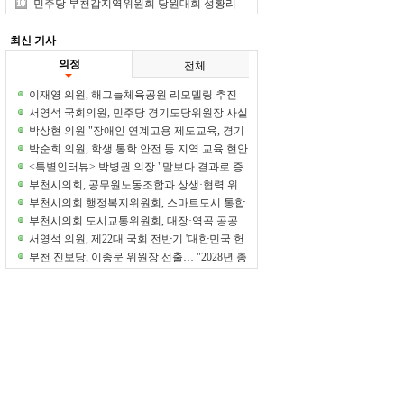
중 1위
민주당 부천갑지역위원회 당원대회 성황리
개최
최신 기사
의정
전체
이재영 의원, 해그늘체육공원 리모델링 추진
정담회 개최
서영석 국회의원, 민주당 경기도당위원장 사실
상 단독 추대 전망
박상현 의원 "장애인 연계고용 제도교육, 경기
도부터 시작해야"
박순희 의원, 학생 통학 안전 등 지역 교육 현안
집중 점검
<특별인터뷰> 박병권 의장 "말보다 결과로 증
명하는 의회 만들겠다"
부천시의회, 공무원노동조합과 상생·협력 위
한 차담회 개최
부천시의회 행정복지위원회, 스마트도시 통합
운영센터 현장 방문
부천시의회 도시교통위원회, 대장·역곡 공공
주택지구 현장 방문
서영석 의원, 제22대 국회 전반기 '대한민국 헌
정대상' 수상
부천 진보당, 이종문 위원장 선출… "2028년 총
선 승리 이끌 것"