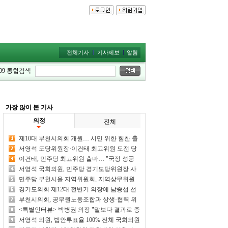
전체기사
기사제보
알림
09
통합검색
가장 많이 본 기사
의정
전체
제10대 부천시의회 개원… 시민 위한 힘찬 출
발
서영석 도당위원장·이건태 최고위원 도전 당
선 여부 주목
이건태, 민주당 최고위원 출마… "국정 성공
최전방 공격수 되겠다"
서영석 국회의원, 민주당 경기도당위원장 사
실상 단독 추대 전망
민주당 부천시을 지역위원회, 지역상무위원
회 및 당원대회 개최
경기도의회 제12대 전반기 의장에 남종섭 선
출
부천시의회, 공무원노동조합과 상생·협력 위
한 차담회 개최
<특별인터뷰> 박병권 의장 "말보다 결과로 증
명하는 의회 만들겠다"
서영석 의원, 법안투표율 100% 전체 국회의원