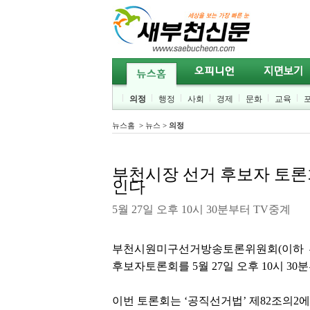
의정
행정
사회
경제
문화
교육
뉴스홈
>
뉴스
>
의정
부천시장 선거 후보자 토론
인다
5월 27일 오후 10시 30분부터 TV중계
부천시원미구선거방송토론위원회(이하 부
후보자토론회를 5월 27일 오후 10시 3
이번 토론회는 ‘공직선거법’ 제82조의2