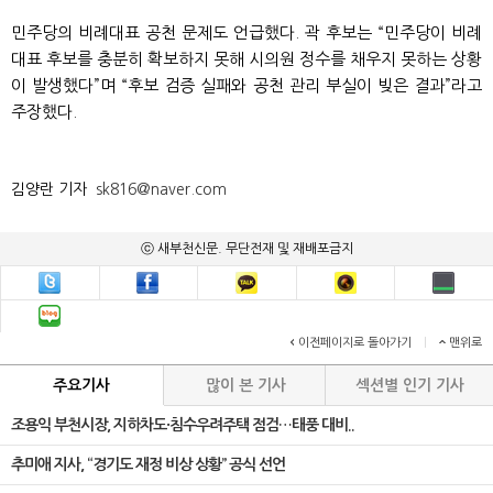
민주당의 비례대표 공천 문제도 언급했다. 곽 후보는 “민주당이 비례
대표 후보를 충분히 확보하지 못해 시의원 정수를 채우지 못하는 상황
이 발생했다”며 “후보 검증 실패와 공천 관리 부실이 빚은 결과”라고
주장했다.
김양란 기자
sk816@naver.com
ⓒ 새부천신문. 무단전재 및 재배포금지
이전페이지로 돌아가기
|
맨위로
주요기사
많이 본 기사
섹션별 인기 기사
조용익 부천시장, 지하차도·침수우려주택 점검…태풍 대비..
추미애 지사, “경기도 재정 비상 상황” 공식 선언