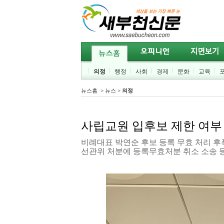
의정
행정
사회
경제
문화
교육
뉴스홈
>
뉴스
>
의정
사립교원 입후보 제한 여부
비례대표 박연순 후보 등록 무효 처리 후
선관위 처분에 등록무효처분 취소 소송 등