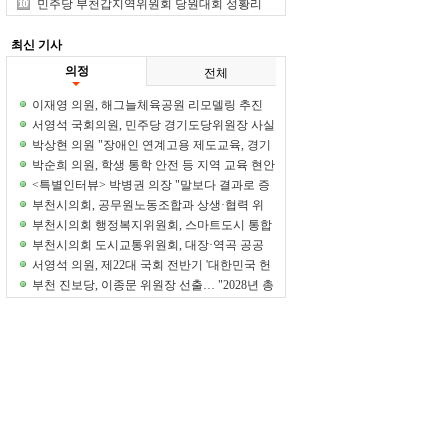
중 1위
민주당 부천갑지역위원회 당원대회 성황리
개최
최신 기사
의정
전체
이재영 의원, 해그늘체육공원 리모델링 추진
정담회 개최
서영석 국회의원, 민주당 경기도당위원장 사실
상 단독 추대 전망
박상현 의원 "장애인 연계고용 제도교육, 경기
도부터 시작해야"
박순희 의원, 학생 통학 안전 등 지역 교육 현안
집중 점검
<특별인터뷰> 박병권 의장 "말보다 결과로 증
명하는 의회 만들겠다"
부천시의회, 공무원노동조합과 상생·협력 위
한 차담회 개최
부천시의회 행정복지위원회, 스마트도시 통합
운영센터 현장 방문
부천시의회 도시교통위원회, 대장·역곡 공공
주택지구 현장 방문
서영석 의원, 제22대 국회 전반기 '대한민국 헌
정대상' 수상
부천 진보당, 이종문 위원장 선출… "2028년 총
선 승리 이끌 것"