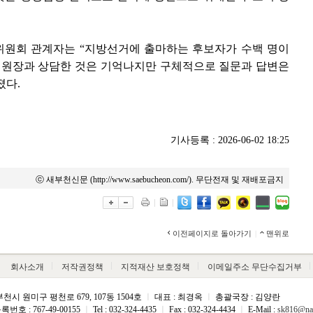
위원회 관계자는 “지방선거에 출마하는 후보자가 수백 명이
박 원장과 상담한 것은 기억나지만 구체적으로 질문과 답변은
졌다.
기사등록 : 2026-06-02 18:25
ⓒ 새부천신문 (http://www.saebucheon.com/). 무단전재 및 재배포금지
이전페이지로 돌아가기
|
맨위로
회사소개
저작권정책
지적재산 보호정책
이메일주소 무단수집거부
천시 원미구 평천로 679, 107동 1504호
ㅣ
대표 : 최경옥
ㅣ
총괄국장 : 김양란
호 : 767-49-00155
ㅣ
Tel : 032-324-4435
ㅣ
Fax : 032-324-4434
ㅣ
E-Mail :
sk816@na