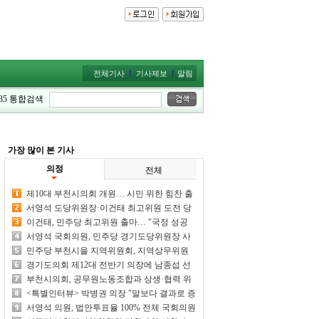
전체기사
기사제보
알림
35
통합검색
가장 많이 본 기사
의정
전체
제10대 부천시의회 개원… 시민 위한 힘찬 출
발
서영석 도당위원장·이건태 최고위원 도전 당
선 여부 주목
이건태, 민주당 최고위원 출마… "국정 성공
최전방 공격수 되겠다"
서영석 국회의원, 민주당 경기도당위원장 사
실상 단독 추대 전망
민주당 부천시을 지역위원회, 지역상무위원
회 및 당원대회 개최
경기도의회 제12대 전반기 의장에 남종섭 선
출
부천시의회, 공무원노동조합과 상생·협력 위
한 차담회 개최
<특별인터뷰> 박병권 의장 "말보다 결과로 증
명하는 의회 만들겠다"
서영석 의원, 법안투표율 100% 전체 국회의원