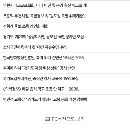
부천시파크골프협회, 미래 비전 및 운영 혁신 워크숍 개..
조용익 부천시장, 폭염경보 속 '원도심 폭염 취약계층'..
정청래 후보 초청 강연회 개최
경기도, 제20회 '공공디자인 공모전' 국민평가단 모집
소사국민체육센터 첫 '야간 자유수영' 운영
한국만화영상진흥원, 북미 최대 컨벤션 '오타콘 2026..
추미애 지사 "경기도 재정 비상 상황" 공식 선언
경기도일자리재단, 중장년 강사 교육생 15명 모집
<의학정보> 배달 음식 먹고 운동 안 하고… 20·30..
안민석 교육감 "경기도가 앞장서 교복 문화 개선 감행하..
PC버전으로 보기