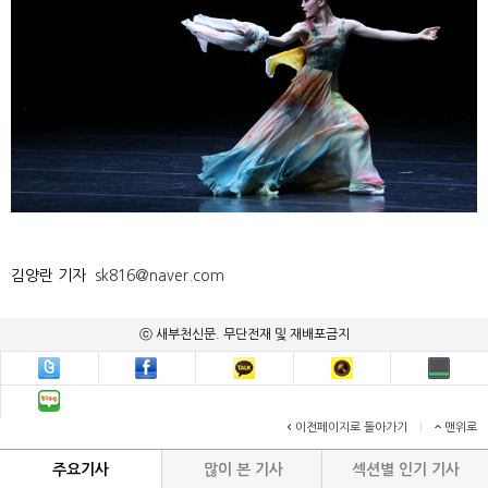
김양란 기자
sk816@naver.com
ⓒ 새부천신문. 무단전재 및 재배포금지
이전페이지로 돌아가기
|
맨위로
주요기사
많이 본 기사
섹션별 인기 기사