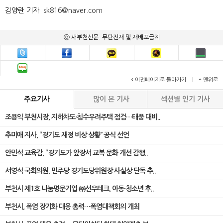
김양란 기자
sk816@naver.com
ⓒ 새부천신문. 무단전재 및 재배포금지
이전페이지로 돌아가기
|
맨위로
주요기사
많이 본 기사
섹션별 인기 기사
조용익 부천시장, 지하차도·침수우려주택 점검…태풍 대비..
추미애 지사, “경기도 재정 비상 상황” 공식 선언
안민석 교육감, “경기도가 앞장서 교복 문화 개선 감행..
서영석 국회의원, 민주당 경기도당위원장 사실상 단독 추..
부천시 제1호 나눔명문기업 ㈜선우테크, 아동·청소년 후..
부천시, 폭염 장기화 대응 총력…폭염대책회의 개최