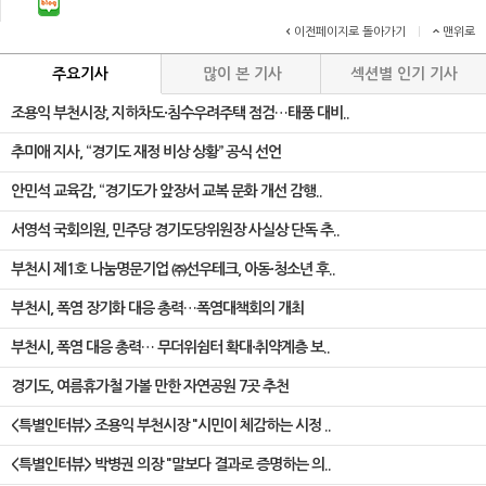
이전페이지로 돌아가기
|
맨위로
주요기사
많이 본 기사
섹션별 인기 기사
조용익 부천시장, 지하차도·침수우려주택 점검…태풍 대비..
추미애 지사, “경기도 재정 비상 상황” 공식 선언
안민석 교육감, “경기도가 앞장서 교복 문화 개선 감행..
서영석 국회의원, 민주당 경기도당위원장 사실상 단독 추..
부천시 제1호 나눔명문기업 ㈜선우테크, 아동·청소년 후..
부천시, 폭염 장기화 대응 총력…폭염대책회의 개최
부천시, 폭염 대응 총력… 무더위쉼터 확대·취약계층 보..
경기도, 여름휴가철 가볼 만한 자연공원 7곳 추천
<특별인터뷰> 조용익 부천시장 "시민이 체감하는 시정 ..
<특별인터뷰> 박병권 의장 "말보다 결과로 증명하는 의..