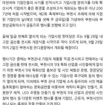
마련하여 기업인들의 사기를 진작시키고 기업사랑 분위기를 더욱 확
산시켜 기업하기 좋은 환경을 조성하고자 개최되는 행사로 지난 200
7년에 처음 시작됐으며, 제2회 축제부터는 부천시 조례에 의해 지정
된 기업인의 날(매년 10월 셋째 주 금요일)을 기념하여 부천시와 부
천상공회의소가 공동으로 행사를 진행해 오고 있다.
올해 일곱 번째로 열리게 되는 기업사랑 한마당은 오는 9월 28일 내
고장 공산품 전시회 개장식을 시작으로 막이 오르게 되며, 9월 29일
까지 2일간 부천시청 잔디광장에서 개최될 예정이다.
행사기간 중에는 부천관내 기업의 제품을 직접 전시하고 판매하는 내
고장 공산품 판매 전시회, 부천시의 5대 특화 산업을 시민들에게 알리
기 위한 부천시 5대 특화산업 홍보관 및 시민 체험관 운영, 정정당당
한 경쟁을 통해 애사심을 키울 수 있는 기업사랑 족구대회 등의 행사
가 열리게 되며, 이외에도 부천 관내 기업체 소속 동아리와 시민 예술
동호회들이 참여하는 문화공연을 비롯하여 캐릭터 목걸이 만들기, 로
봇완구 제작, LED 조명등 만들기 등 부천의 5대 산업과 관련된 시민
참여 행사 등 다양한 이벤트 행사를 통해 기업인, 근로자, 부천시민이
하나 되는 축제의 장을 만들어 가게 된다.