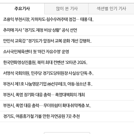
주요기사
많이 본 기사
섹션별 인기 기사
조용익 부천시장, 지하차도·침수우려주택 점검… 태풍 대..
추미애 지사 "경기도 재정 비상 상황" 공식 선언
안민석 교육감 "경기도가 앞장서 교복 문화 개선 감행하..
소사국민체육센터 첫 ‘야간 자유수영’ 운영
한국만화영상진흥원, 북미 최대 컨벤션 ‘오타콘 2026..
서영석 국회의원, 민주당 경기도당위원장 사실상 단독 추..
부천시 제1호 나눔명문기업 ㈜선우테크, 아동·청소년 후..
부천시, 폭염 장기화 대응 총력… 폭염대책회의 개최
부천시, 폭염 대응 총력… 무더위쉼터 확대·취약계층 보..
경기도, 여름휴가철 가볼 만한 자연공원 7곳 추천