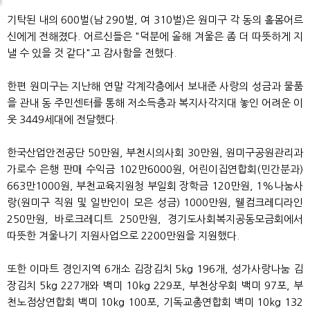
기탁된 내의 600벌(남 290벌, 여 310벌)은 원미구 각 동의 홀몸어르
신에게 전해졌다. 어르신들은 "덕분에 올해 겨울은 좀 더 따뜻하게 지
낼 수 있을 것 같다"고 감사함을 전했다.
한편 원미구는 지난해 연말 각계각층에서 보내준 사랑의 성금과 물품
을 관내 동 주민센터를 통해 저소득층과 복지사각지대 놓인 어려운 이
웃 3449세대에 전달했다.
한국산업안전공단 50만원, 부천시의사회 30만원, 원미구공원관리과
가로수 은행 판매 수익금 102만6000원, 어린이집연합회(민간분과)
663만1000원, 부천교육지원청 부일회 장학금 120만원, 1%나눔사
랑(원미구 직원 및 일반인이 모은 성금) 1000만원, 웰컴크레디라인
250만원, 바로크레디트 250만원, 경기도사회복지공동모금회에서
따뜻한 겨울나기 지원사업으로 2200만원을 지원했다.
또한 이마트 경인지역 6개소 김장김치 5kg 196개, 성가사랑나눔 김
장김치 5kg 227개와 백미 10kg 229포, 부천상우회 백미 97포, 부
천노점상연합회 백미 10kg 100포, 기독교총연합회 백미 10kg 132