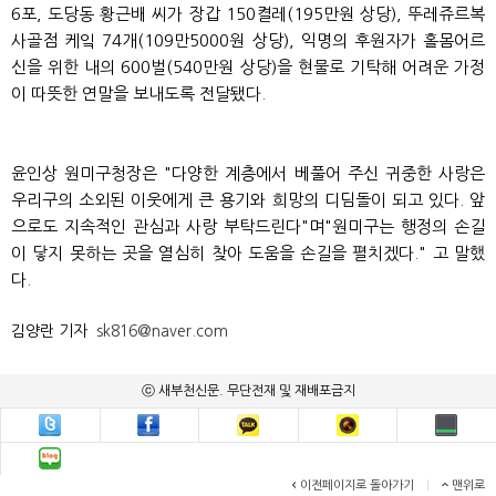
6포, 도당동 황근배 씨가 장갑 150켤레(195만원 상당), 뚜레쥬르복
사골점 케잌 74개(109만5000원 상당), 익명의 후원자가 홀몸어르
신을 위한 내의 600벌(540만원 상당)을 현물로 기탁해 어려운 가정
이 따뜻한 연말을 보내도록 전달됐다.
윤인상 원미구청장은 "다양한 계층에서 베풀어 주신 귀중한 사랑은
우리구의 소외된 이웃에게 큰 용기와 희망의 디딤돌이 되고 있다. 앞
으로도 지속적인 관심과 사랑 부탁드린다"며"원미구는 행정의 손길
이 닿지 못하는 곳을 열심히 찾아 도움을 손길을 펼치겠다." 고 말했
다.
김양란 기자
sk816@naver.com
ⓒ 새부천신문. 무단전재 및 재배포금지
이전페이지로 돌아가기
|
맨위로