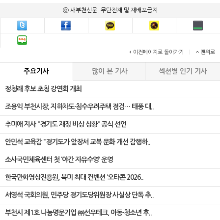
ⓒ 새부천신문. 무단전재 및 재배포금지
이전페이지로 돌아가기
|
맨위로
주요기사
많이 본 기사
섹션별 인기 기사
정청래 후보 초청 강연회 개최
조용익 부천시장, 지하차도·침수우려주택 점검… 태풍 대..
추미애 지사 "경기도 재정 비상 상황" 공식 선언
안민석 교육감 "경기도가 앞장서 교복 문화 개선 감행하..
소사국민체육센터 첫 ‘야간 자유수영’ 운영
한국만화영상진흥원, 북미 최대 컨벤션 ‘오타콘 2026..
서영석 국회의원, 민주당 경기도당위원장 사실상 단독 추..
부천시 제1호 나눔명문기업 ㈜선우테크, 아동·청소년 후..