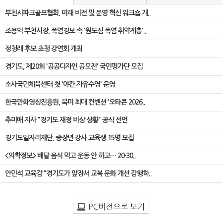
부천시파크골프협회, 미래 비전 및 운영 혁신 워크숍 개..
조용익 부천시장, 폭염경보 속 '원도심 폭염 취약계층'..
정청래 후보 초청 강연회 개최
경기도, 제20회 '공공디자인 공모전' 국민평가단 모집
소사국민체육센터 첫 '야간 자유수영' 운영
한국만화영상진흥원, 북미 최대 컨벤션 '오타콘 2026..
추미애 지사 "경기도 재정 비상 상황" 공식 선언
경기도일자리재단, 중장년 강사 교육생 15명 모집
<의학정보> 배달 음식 먹고 운동 안 하고… 20·30..
안민석 교육감 "경기도가 앞장서 교복 문화 개선 감행하..
PC버전으로 보기