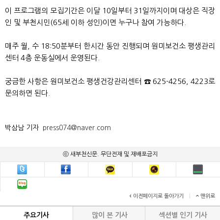
이 프로그램의 모집기간은 이달 10일부터 31일까지이며 대상은 직장
인 및 부천시민(65세 이하 성인)이면 누구나 참여 가능하다.
매주 월, 수 18:50분부터 한시간 동안 진행되며 원미보건소 평생관리
센터 4층 운동실에서 운영된다.
궁금한 사항은 원미보건소 평생건강관리센터 ☎ 625-4256, 4223로
문의하면 된다.
박삼남 기자
press074@naver.com
ⓒ 새부천신문. 무단전재 및 재배포금지
이전페이지로 돌아가기
|
맨위로
주요기사
많이 본 기사
섹션별 인기 기사