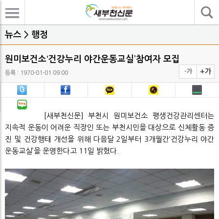
기사검색
뉴스 > 행정
원미보건소‘건강누리 야간운동교실’참여자 모집
+가
-가
등록 : 1970-01-01 09:00
[새부천신문] 부천시 원미보건소 평생건강관리센터는
지속적 운동이 어려운 직장인 또는 부천시민을 대상으로 신체활동 증
진 및 건강행태 개선을 위해 다음달 2일부터 3개월간‘건강누리 야간
운동교실’을 운영한다고 11일 밝혔다.