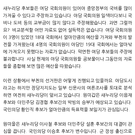
새누리당 후보들은 여당 국회의원이 있어야 중앙정부의 국비를 많이
가져올 수 있다고 주장하고 있습니다. 야당 국회의원 일색이다보니 국
비나 도비 등의 교부금이 많지 않다고 주장해왔습니다. 과연 그럴까
요? 비교분석할 어떤 자료도 없어 설득력은 없습니다. 여당 국회의원
이 3명이 있었던 18대 국회에서 얼마만큼의 예산을 가져와 부천의 발
전을 가져왔는데 4명의 국회의원이 야당인 19대 국회에서는 얼마밖
에 가져오지 못했다는 자료가 없습니다. 막연한 여당 후보들의 주장에
불과합니다. 사실 현재의 야당 국회의원들 공보물이나 그동안의 자료
들을 종합해 보면 많은 예산을 따왔습니다.
이런 상황에서 부천의 선거판은 어떻게 진행되고 있을까요. 야당도시
라고는 하지만 정당지지도는 일부 신문사의 여론조사를 토대로 분석
하면 여전히 새누리당이 앞서고 있습니다. 원미갑은 새누리당 이음재
후보와 더민주당 김경협 후보간의 박빙의 승부가 예상되고 있습니다.
국민의당 황인직 후보가 얼마만큼의 득표력을 보일지가 관심입니다.
원미을은 새누리당 이사철 후보와 더민주당 설훈 후보간의 대결이 관
심을 끕니다. 국민의당 이승호 후보가 변수입니다. 군 장성 출신으로