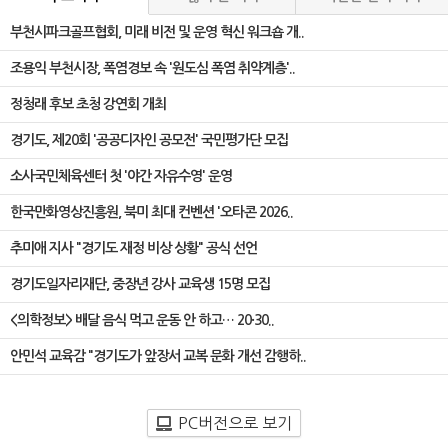
부천시파크골프협회, 미래 비전 및 운영 혁신 워크숍 개..
조용익 부천시장, 폭염경보 속 '원도심 폭염 취약계층'..
정청래 후보 초청 강연회 개최
경기도, 제20회 '공공디자인 공모전' 국민평가단 모집
소사국민체육센터 첫 '야간 자유수영' 운영
한국만화영상진흥원, 북미 최대 컨벤션 '오타콘 2026..
추미애 지사 "경기도 재정 비상 상황" 공식 선언
경기도일자리재단, 중장년 강사 교육생 15명 모집
<의학정보> 배달 음식 먹고 운동 안 하고… 20·30..
안민석 교육감 "경기도가 앞장서 교복 문화 개선 감행하..
PC버전으로 보기