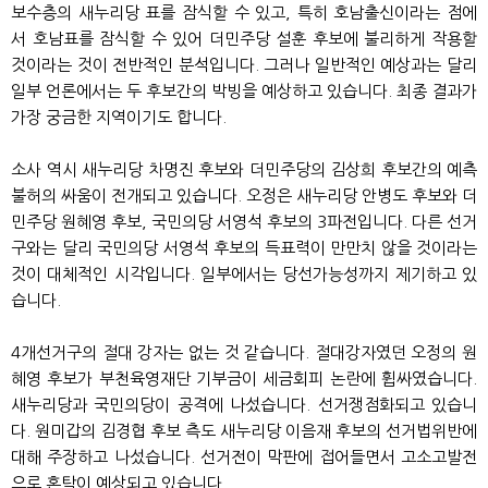
보수층의 새누리당 표를 잠식할 수 있고, 특히 호남출신이라는 점에
서 호남표를 잠식할 수 있어 더민주당 설훈 후보에 불리하게 작용할
것이라는 것이 전반적인 분석입니다. 그러나 일반적인 예상과는 달리
일부 언론에서는 두 후보간의 박빙을 예상하고 있습니다. 최종 결과가
가장 궁금한 지역이기도 합니다.
소사 역시 새누리당 차명진 후보와 더민주당의 김상희 후보간의 예측
불허의 싸움이 전개되고 있습니다. 오정은 새누리당 안병도 후보와 더
민주당 원혜영 후보, 국민의당 서영석 후보의 3파전입니다. 다른 선거
구와는 달리 국민의당 서영석 후보의 득표력이 만만치 않을 것이라는
것이 대체적인 시각입니다. 일부에서는 당선가능성까지 제기하고 있
습니다.
4개선거구의 절대 강자는 없는 것 같습니다. 절대강자였던 오정의 원
혜영 후보가 부천육영재단 기부금이 세금회피 논란에 휩싸였습니다.
새누리당과 국민의당이 공격에 나섰습니다. 선거쟁점화되고 있습니
다. 원미갑의 김경협 후보 측도 새누리당 이음재 후보의 선거법위반에
대해 주장하고 나섰습니다. 선거전이 막판에 접어들면서 고소고발전
으로 혼탁이 예상되고 있습니다.