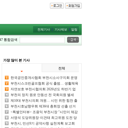
전체기사
기사제보
알림
47
통합검색
가장 많이 본 기사
전체
한국공인중개사협회 부천시소사구지회 운영
위원회 개최
부천시스크린골프협회 공식 출범… 생활체육
활성화 위한 힘찬 첫걸음
자연보호 부천시협의회 2026년도 하반기 업
무보고회 가져
부천의 정치 원로 안동선 전 국회의원 별세
제10대 부천시의회 개원… 시민 위한 힘찬 출
발
부천시호남향우회 제36대 총회장 선출 선거
일... 호남향우 화합의 날
<특별인터뷰> 조용익 부천시장 "시민이 체감
하는 시정 성과 만들어 내겠다"
서영석 도당위원장·이건태 최고위원 도전 당
선 여부 주목
부천시, 민선9기 공약사항 실천계획 보고회