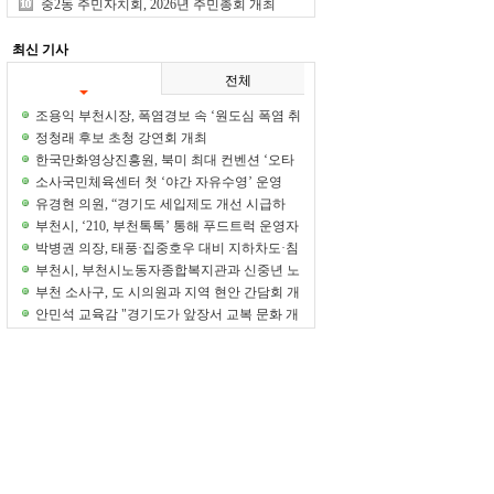
개최… 89개 공약 점검
중2동 주민자치회, 2026년 주민총회 개최
최신 기사
전체
조용익 부천시장, 폭염경보 속 ‘원도심 폭염 취
약계층’ 직접 챙겨
정청래 후보 초청 강연회 개최
한국만화영상진흥원, 북미 최대 컨벤션 ‘오타
콘 2026’ 참가... K-만화의 문화적 가치 알렸다
소사국민체육센터 첫 ‘야간 자유수영’ 운영
유경현 의원, “경기도 세입제도 개선 시급하
다"
부천시, ‘210, 부천톡톡’ 통해 푸드트럭 운영자
와 축제 운영 개선 논의
박병권 의장, 태풍·집중호우 대비 지하차도·침
수우려주택 현장점검
부천시, 부천시노동자종합복지관과 신중년 노
후준비·취업지원 업무협약
부천 소사구, 도 시의원과 지역 현안 간담회 개
최
안민석 교육감 "경기도가 앞장서 교복 문화 개
선 감행하겠다"