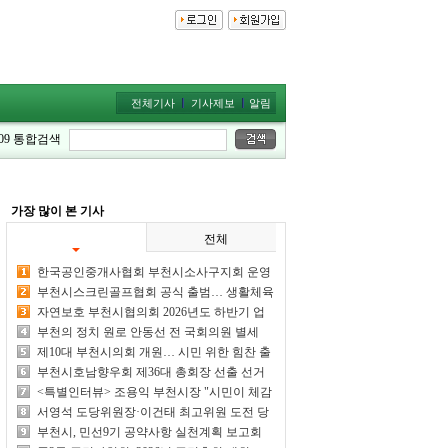
전체기사
기사제보
알림
09
통합검색
가장 많이 본 기사
전체
한국공인중개사협회 부천시소사구지회 운영
위원회 개최
부천시스크린골프협회 공식 출범… 생활체육
활성화 위한 힘찬 첫걸음
자연보호 부천시협의회 2026년도 하반기 업
무보고회 가져
부천의 정치 원로 안동선 전 국회의원 별세
제10대 부천시의회 개원… 시민 위한 힘찬 출
발
부천시호남향우회 제36대 총회장 선출 선거
일... 호남향우 화합의 날
<특별인터뷰> 조용익 부천시장 "시민이 체감
하는 시정 성과 만들어 내겠다"
서영석 도당위원장·이건태 최고위원 도전 당
선 여부 주목
부천시, 민선9기 공약사항 실천계획 보고회