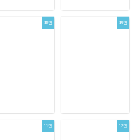
08면
09면
11면
12면