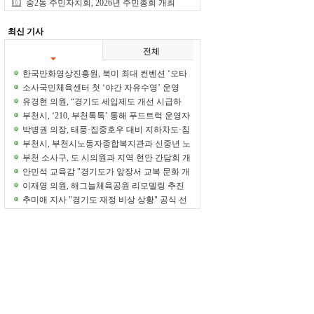
개최… 89개 공약 점검
중2동 주민자치회, 2026년 주민총회 개최
최신 기사
전체
한국만화영상진흥원, 북미 최대 컨벤션 ‘오타
콘 2026’ 참가... K-만화의 문화적 가치 알렸다
소사국민체육센터 첫 ‘야간 자유수영’ 운영
유경현 의원, “경기도 세입제도 개선 시급하
다"
부천시, ‘210, 부천톡톡’ 통해 푸드트럭 운영자
와 축제 운영 개선 논의
박병권 의장, 태풍·집중호우 대비 지하차도·침
수우려주택 현장점검
부천시, 부천시노동자종합복지관과 신중년 노
후준비·취업지원 업무협약
부천 소사구, 도 시의원과 지역 현안 간담회 개
최
안민석 교육감 "경기도가 앞장서 교복 문화 개
선 감행하겠다"
이재영 의원, 해그늘체육공원 리모델링 추진
정담회 개최
추미애 지사 "경기도 재정 비상 상황" 공식 선
언