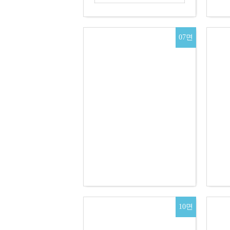
07면
10면