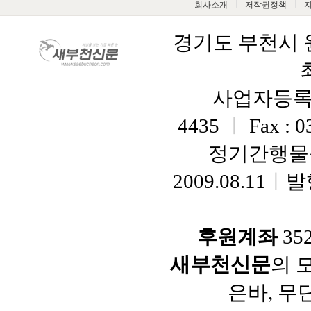
회사소개
저작권정책
경기도 부천시 원미
사업자등록번호
4435
ㅣ
Fax : 
정기간행물등
2009.08.11
ㅣ
발
후원계좌
35
새부천신문
의 
은바, 무